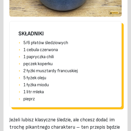
SKŁADNIKI
5/6 płatów śledziowych
1 cebula czerwona
1 papryczka chili
pęczek koperku
2 łyżki musztardy francuskiej
5 łyżek oleju
1 łyżka miodu
1 litr mleka
pieprz
Jeżeli lubisz klasyczne śledzie, ale chcesz dodać im
trochę pikantnego charakteru – ten przepis będzie