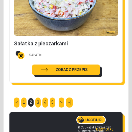
Sałatka z pieczarkami
SAŁATKI
ZOBACZ PRZEPIS
2
<
1
3
4
5
>
>|
© Copyright 2022-2026
UGOTUJ.PL
All Rigths reserved